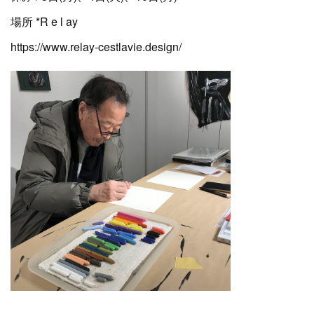
場所 *R e l ay
https://www.relay-cestlavie.design/