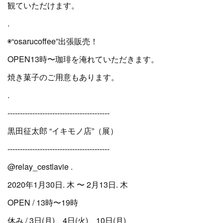
観ていただけます。
.
◉“osarucoffee”出張販売！
OPEN13時〜珈琲を淹れていただきます。
焼き菓子のご用意もあります。
.
-----------------------------------------
黒田征太郎 “イキモノ店”（展）
-----------------------------------------
@relay_cestlavie .
2020年1月30日. 木 〜 2月13日. 木
OPEN / 13時〜19時
休み / 3日(月)、4日(火)、10日(月)