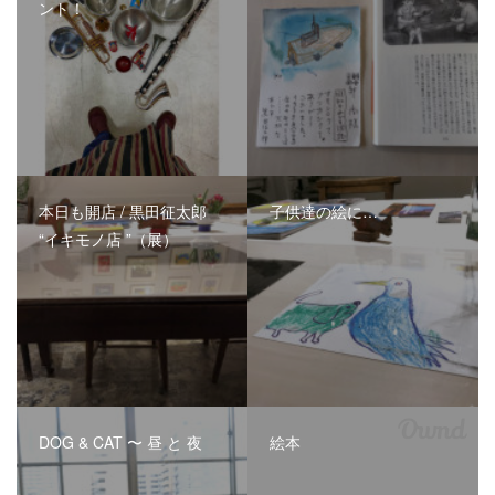
ント！
本日も開店 / 黒田征太郎
子供達の絵に…
“イキモノ店 ”（展）
DOG & CAT 〜 昼 と 夜
絵本