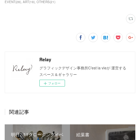
EVENT
(
28
)
ART
(
19
)
OTHERS
(
21
)
Relay
グラフィックデザイン事務所C'est la vieが 運営する
スペース＆ギャラリー
フォロー
関連記事
明日2/11クロージングイベ
絵葉書