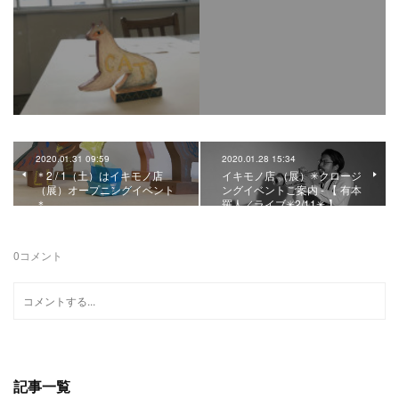
2020.01.31 09:59
2020.01.28 15:34
＊2 / 1（土）はイキモノ店
イキモノ店 （展）✳︎クロージ
（展）オープニングイベント
ングイベントご案内 - 【 有本
＊
羅人／ライブ✳︎2/11✳︎ 】
0
コメント
記事一覧