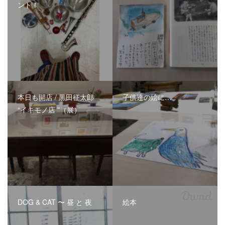
ント！
本日も開店 / 黒田征太郎
子供達の絵に…
“イキモノ店 ”（展）
DOG & CAT 〜 昼 と 夜
絵本