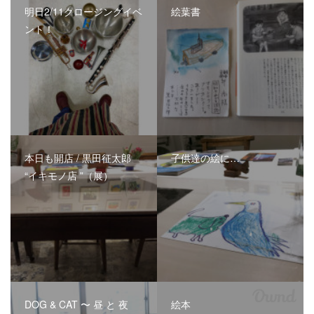
明日2/11クロージングイベ
絵葉書
ント！
本日も開店 / 黒田征太郎
子供達の絵に…
“イキモノ店 ”（展）
DOG & CAT 〜 昼 と 夜
絵本