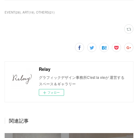
EVENT
(
28
)
ART
(
19
)
OTHERS
(
21
)
Relay
グラフィックデザイン事務所C'est la vieが 運営する
スペース＆ギャラリー
フォロー
関連記事