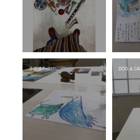
子供達の絵に…
DOG & C