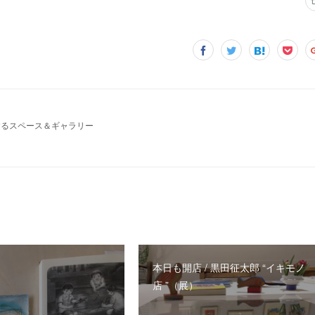
運営するスペース＆ギャラリー
本日も開店 / 黒田征太郎 “イキモノ
店 ”（展）