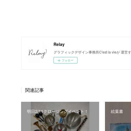
Relay
グラフィックデザイン事務所C'est la vieが 
フォロー
関連記事
明日2/11クロージングイベント！
絵葉書