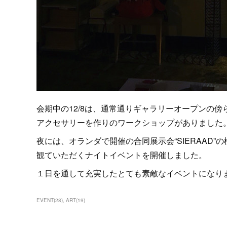
会期中の12/8は、通常通りギャラリーオープンの
アクセサリーを作りのワークショップがありました
夜には、オランダで開催の合同展示会“SIERAAD”
観ていただくナイトイベントを開催しました。
１日を通して充実したとても素敵なイベントになり
EVENT
(
28
)
ART
(
19
)