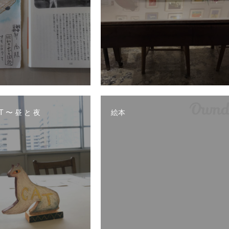
AT 〜 昼 と 夜
絵本