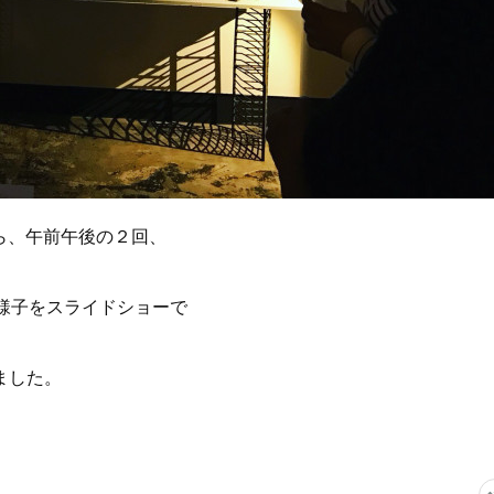
傍ら、午前午後の２回、
。
の様子をスライドショーで
ました。