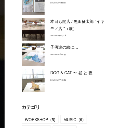
2020.02.09 12:21
本日も開店 / 黒田征太郎 “イキ
モノ店 ”（展）
2020.02.09 03:18
子供達の絵に…
2020.02.08 01:55
DOG & CAT 〜 昼 と 夜
2020.02.07 12:15
カテゴリ
WORKSHOP
(
5
)
MUSIC
(
9
)